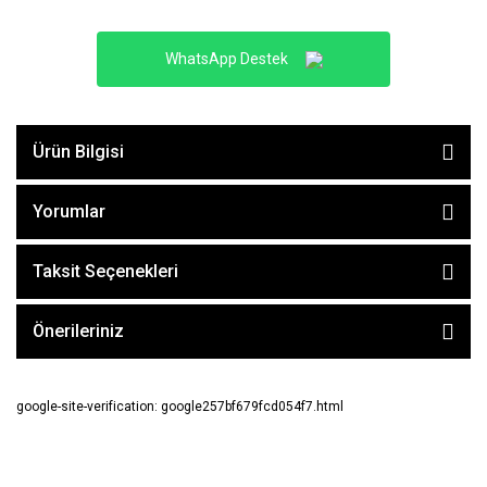
WhatsApp Destek
Ürün Bilgisi
Yorumlar
Taksit Seçenekleri
Önerileriniz
google-site-verification: google257bf679fcd054f7.html
E-BÜLTEN ABONE OL !