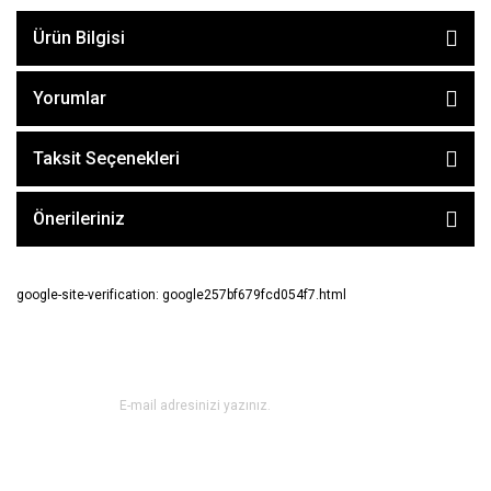
Ürün Bilgisi
Yorumlar
Taksit Seçenekleri
Önerileriniz
google-site-verification: google257bf679fcd054f7.html
E-BÜLTEN ABONE OL !