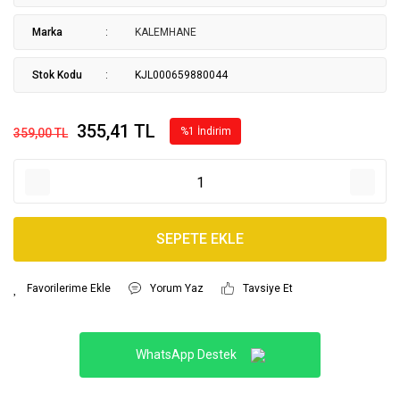
Marka
KALEMHANE
Stok Kodu
KJL000659880044
355,41 TL
%1 İndirim
359,00 TL
SEPETE EKLE
Yorum Yaz
Tavsiye Et
WhatsApp Destek