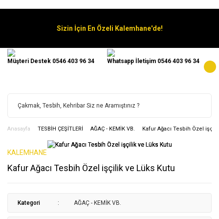
Sizin İçin En Özeli Kalemhane'de!
Müşteri Destek 0546 403 96 34
Whatsapp İletişim 0546 403 96 34
Anasayfa
TESBİH ÇEŞİTLERİ
AĞAÇ - KEMİK VB.
Kafur Ağacı Tesbih Özel işçili
KALEMHANE
Kafur Ağacı Tesbih Özel işçilik ve Lüks Kutu
Kategori
AĞAÇ - KEMİK VB.