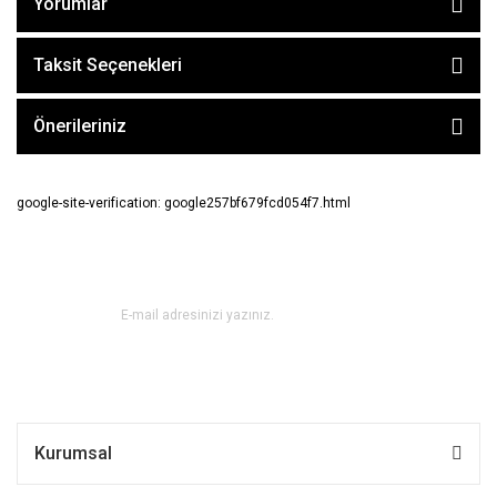
Yorumlar
Taksit Seçenekleri
Önerileriniz
google-site-verification: google257bf679fcd054f7.html
E-BÜLTEN ABONE OL !
Kurumsal