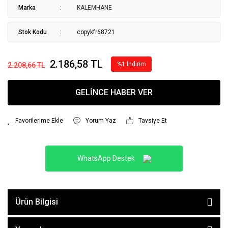
Marka
KALEMHANE
Stok Kodu
copykfr68721
2.186,58 TL
%1 İndirim
2.208,66 TL
GELİNCE HABER VER
Yorum Yaz
Tavsiye Et
WhatsApp Destek
Ürün Bilgisi