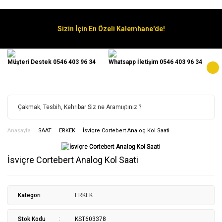
Sizin İçin En Özeli Kalemhane'de!
Müşteri Destek 0546 403 96 34
Whatsapp İletişim 0546 403 96 34
Anasayfa
SAAT
ERKEK
İsviçre Cortebert Analog Kol Saati
İsviçre Cortebert Analog Kol Saati
Kategori
ERKEK
Stok Kodu
KST603378