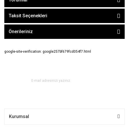
Taksit Seçenekleri
Önerileriniz
google-site-verification: google257bf679fcd054f7.html
E-BÜLTEN ABONE OL !
Kurumsal