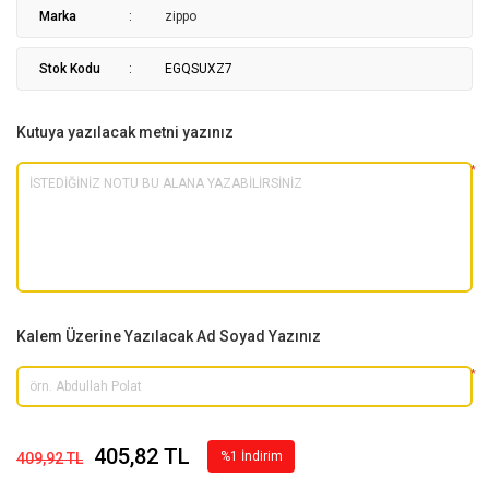
Marka
zippo
Stok Kodu
EGQSUXZ7
Kutuya yazılacak metni yazınız
*
Kalem Üzerine Yazılacak Ad Soyad Yazınız
*
405,82 TL
%1 İndirim
409,92 TL