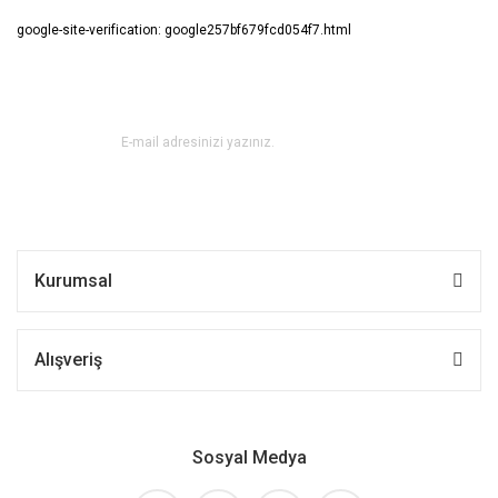
google-site-verification: google257bf679fcd054f7.html
E-BÜLTEN ABONE OL !
Kurumsal
Alışveriş
Sosyal Medya