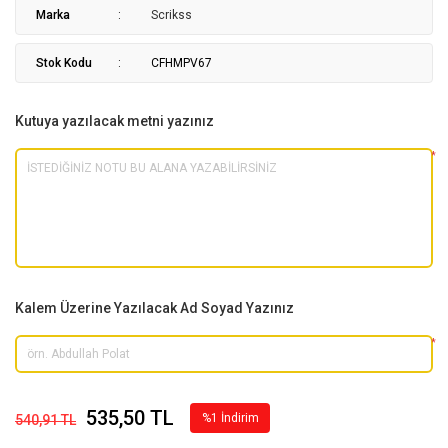
Marka
Scrikss
Stok Kodu
CFHMPV67
Kutuya yazılacak metni yazınız
*
Kalem Üzerine Yazılacak Ad Soyad Yazınız
*
535,50 TL
%1 İndirim
540,91 TL