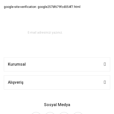
google-site-verification: google257bf679fcd054f7.html
E-BÜLTEN ABONE OL !
Kurumsal
Alışveriş
Sosyal Medya