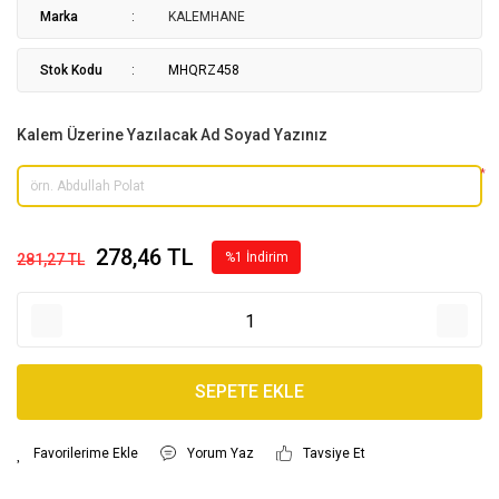
Marka
KALEMHANE
Stok Kodu
MHQRZ458
Kalem Üzerine Yazılacak Ad Soyad Yazınız
*
278,46 TL
%1 İndirim
281,27 TL
SEPETE EKLE
Yorum Yaz
Tavsiye Et