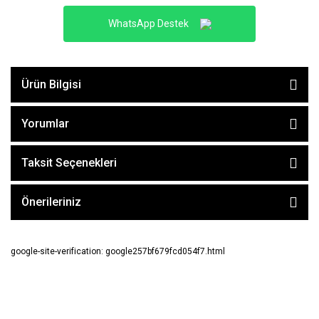
WhatsApp Destek
Ürün Bilgisi
Yorumlar
Taksit Seçenekleri
Önerileriniz
google-site-verification: google257bf679fcd054f7.html
E-BÜLTEN ABONE OL !