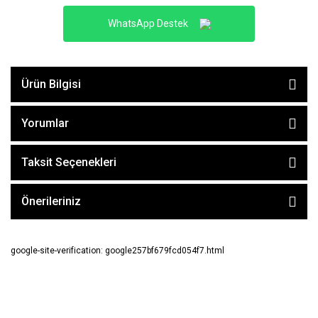
WhatsApp Destek
Ürün Bilgisi
Yorumlar
Taksit Seçenekleri
Önerileriniz
google-site-verification: google257bf679fcd054f7.html
E-BÜLTEN ABONE OL !