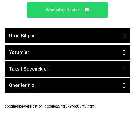
WhatsApp Destek
Ürün Bilgisi
Yorumlar
Taksit Seçenekleri
Önerileriniz
google-site-verification: google257bf679fcd054f7.html
E-BÜLTEN ABONE OL !