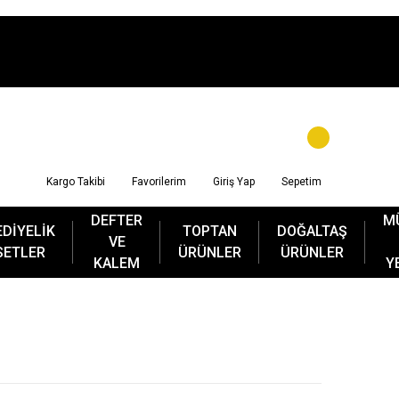
Kargo Takibi
Favorilerim
Giriş Yap
Sepetim
DEFTER
M
EDİYELİK
TOPTAN
DOĞALTAŞ
VE
SETLER
ÜRÜNLER
ÜRÜNLER
KALEM
Y