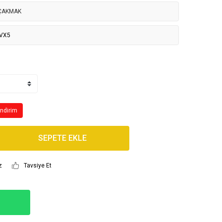
 ÇAKMAK
VX5
İndirim
SEPETE EKLE
z
Tavsiye Et