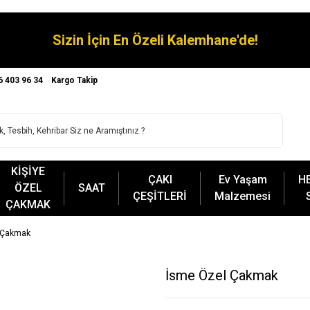
Sizin İçin En Özeli Kalemhane'de!
6 403 96 34
Kargo Takip
KİŞİYE
ÇAKI
Ev Yaşam
H
ÖZEL
SAAT
ÇEŞİTLERİ
Malzemesi
ÇAKMAK
 Çakmak
İsme Özel Çakmak