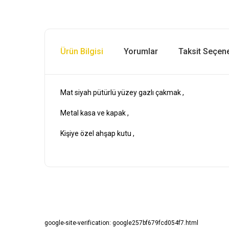
Ürün Bilgisi
Yorumlar
Taksit Seçene
Mat siyah pütürlü yüzey gazlı çakmak ,
Metal kasa ve kapak ,
Kişiye özel ahşap kutu ,
Bu ürünün fiyat bilgisi, resim, ürün açıklamalarında ve diğ
Görüş ve önerileriniz için teşekkür ederiz.
google-site-verification: google257bf679fcd054f7.html