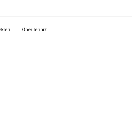
kleri
Önerileriniz
er konularda yetersiz gördüğünüz noktaları öneri formunu kullanarak tarafımıza i
Bu ürüne ilk yorumu siz yapın!