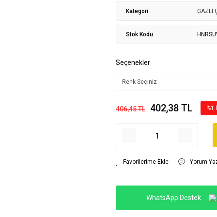
Kategori
GAZLI
Stok Kodu
HNRSU
Seçenekler
402,38 TL
%1 
406,45 TL
Yorum Ya
WhatsApp Destek