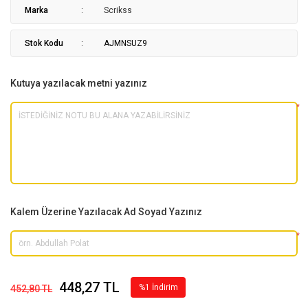
Marka
Scrikss
Stok Kodu
AJMNSUZ9
Kutuya yazılacak metni yazınız
*
Kalem Üzerine Yazılacak Ad Soyad Yazınız
*
448,27 TL
%1 İndirim
452,80 TL