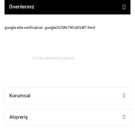
Önerileriniz
google-site-verification: google257bf679fcd054f7.html
E-BÜLTEN ABONE OL !
Kurumsal
Alışveriş