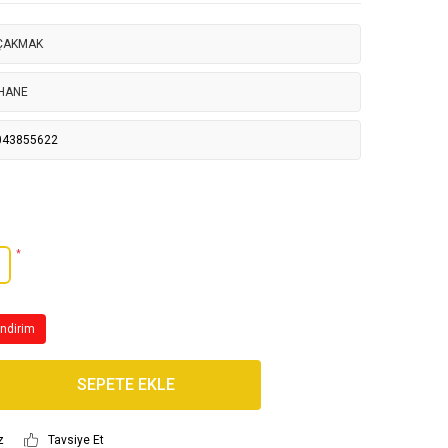
 ÇAKMAK
HANE
043855622
*
İndirim
SEPETE EKLE
z
Tavsiye Et