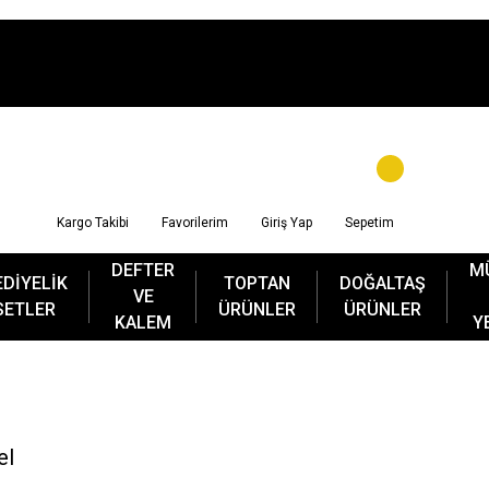
Kargo Takibi
Favorilerim
Giriş Yap
Sepetim
DEFTER
M
EDİYELİK
TOPTAN
DOĞALTAŞ
VE
SETLER
ÜRÜNLER
ÜRÜNLER
KALEM
Y
el