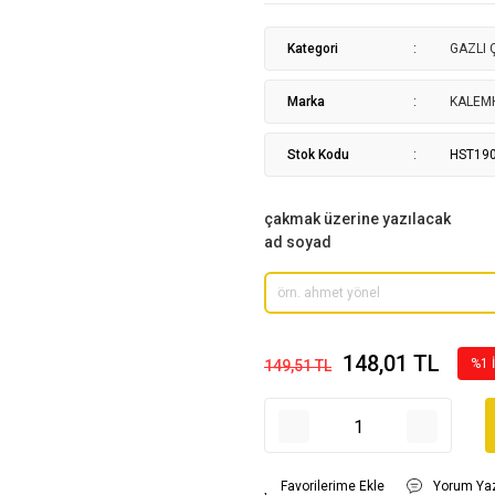
Kategori
GAZLI
Marka
KALEM
Stok Kodu
HST19
çakmak üzerine yazılacak
ad soyad
148,01 TL
%1 
149,51 TL
Yorum Ya