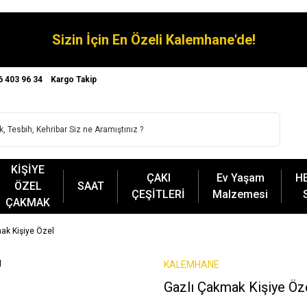
Sizin İçin En Özeli Kalemhane'de!
6 403 96 34
Kargo Takip
KİŞİYE
ÇAKI
Ev Yaşam
H
ÖZEL
SAAT
ÇEŞİTLERİ
Malzemesi
ÇAKMAK
ak Kişiye Özel
KALEMHANE
Gazlı Çakmak Kişiye Öz