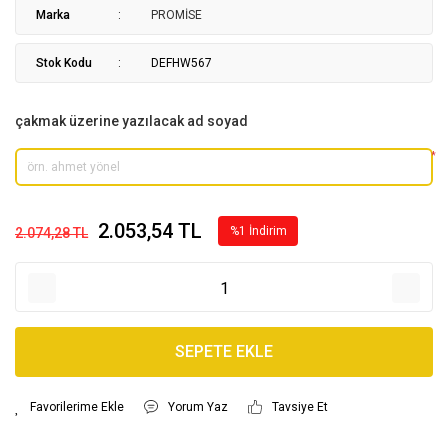
Marka
PROMİSE
Stok Kodu
DEFHW567
çakmak üzerine yazılacak ad soyad
*
2.053,54 TL
%1 İndirim
2.074,28 TL
SEPETE EKLE
Yorum Yaz
Tavsiye Et