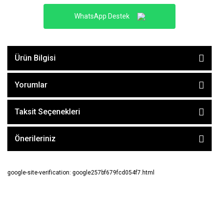
WhatsApp Destek
Ürün Bilgisi
Yorumlar
Taksit Seçenekleri
Önerileriniz
google-site-verification: google257bf679fcd054f7.html
E-BÜLTEN ABONE OL !