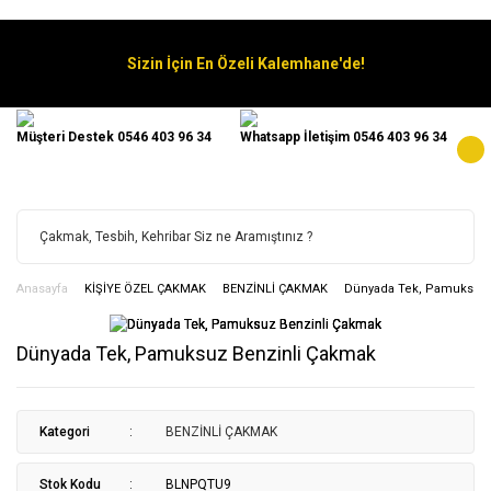
Sizin İçin En Özeli Kalemhane'de!
Müşteri Destek 0546 403 96 34
Whatsapp İletişim 0546 403 96 34
Anasayfa
KİŞİYE ÖZEL ÇAKMAK
BENZİNLİ ÇAKMAK
Dünyada Tek, Pamuksuz 
Dünyada Tek, Pamuksuz Benzinli Çakmak
Kategori
BENZİNLİ ÇAKMAK
Stok Kodu
BLNPQTU9