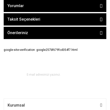
Yorumlar
Taksit Seçenekleri
Önerileriniz
google-site-verification: google257bf679fcd054f7.html
E-BÜLTEN ABONE OL !
Kurumsal