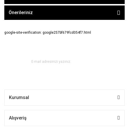
Önerileriniz
google-site-verification: google257bf679fcd054f7.html
E-BÜLTEN ABONE OL !
Kurumsal
Alışveriş