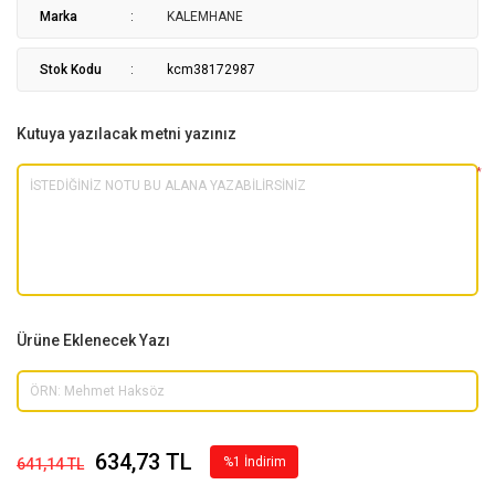
Marka
KALEMHANE
Stok Kodu
kcm38172987
Kutuya yazılacak metni yazınız
*
Ürüne Eklenecek Yazı
634,73 TL
%1 İndirim
641,14 TL