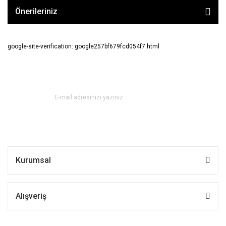
Önerileriniz
google-site-verification: google257bf679fcd054f7.html
E-BÜLTEN ABONE OL !
Kurumsal
Alışveriş