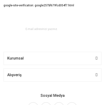
google-site-verification: google257bf679fcd054f7.html
E-BÜLTEN ABONE OL !
Kurumsal
Alışveriş
Sosyal Medya