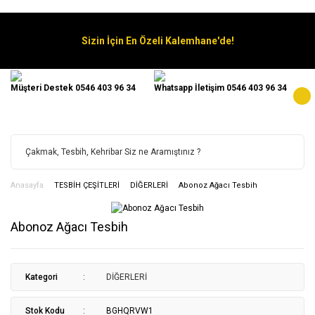
Sizin İçin En Özeli Kalemhane'de!
Müşteri Destek 0546 403 96 34
Whatsapp İletişim 0546 403 96 34
Anasayfa
TESBİH ÇEŞİTLERİ
DİĞERLERİ
Abonoz Ağacı Tesbih
Abonoz Ağacı Tesbih
Kategori
DİĞERLERİ
Stok Kodu
BGHQRVW1