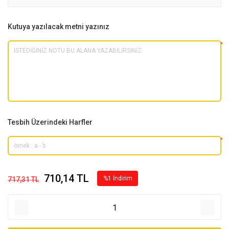
Kutuya yazılacak metni yazınız
*
Tesbih Üzerindeki Harfler
*
710,14 TL
%1 İndirim
717,31 TL