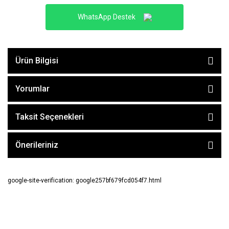
WhatsApp Destek
Ürün Bilgisi
Yorumlar
Taksit Seçenekleri
Önerileriniz
google-site-verification: google257bf679fcd054f7.html
E-BÜLTEN ABONE OL !