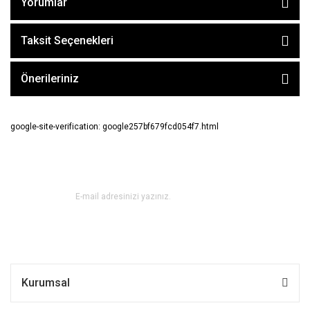
Yorumlar
Taksit Seçenekleri
Önerileriniz
google-site-verification: google257bf679fcd054f7.html
E-BÜLTEN ABONE OL !
Kurumsal