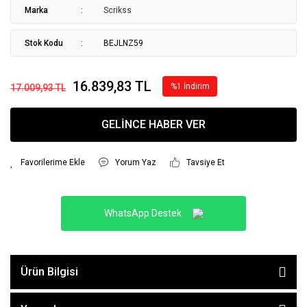
Marka
Scrikss
Stok Kodu
BEJLNZ59
16.839,83 TL
%1 İndirim
17.009,93 TL
GELİNCE HABER VER
Yorum Yaz
Tavsiye Et
WhatsApp Destek
Ürün Bilgisi