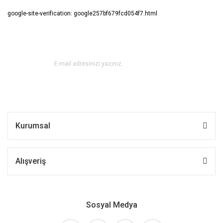
google-site-verification: google257bf679fcd054f7.html
E-BÜLTEN ABONE OL !
Kurumsal
Alışveriş
Sosyal Medya