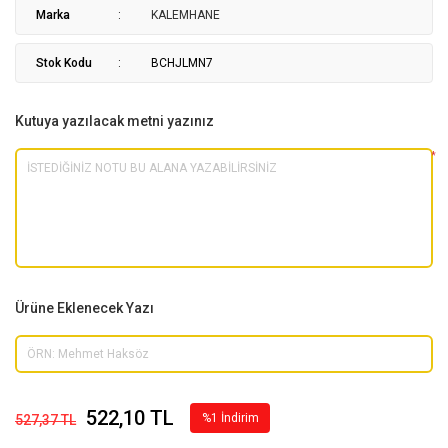
Marka
KALEMHANE
Stok Kodu
BCHJLMN7
Kutuya yazılacak metni yazınız
*
Ürüne Eklenecek Yazı
522,10 TL
%1 İndirim
527,37 TL