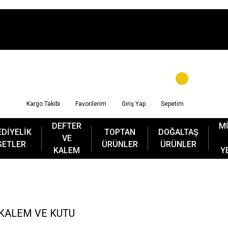
Kargo Takibi
Favorilerim
Giriş Yap
Sepetim
DEFTER
M
EDİYELİK
TOPTAN
DOĞALTAŞ
VE
SETLER
ÜRÜNLER
ÜRÜNLER
KALEM
Y
KALEM VE KUTU