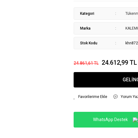
Kategori
Tüken
Marka
KALEM
Stok Kodu
khn87
24.612,99 TL
24.861,61 TL
GELİN
Yorum Ya
WhatsApp Destek