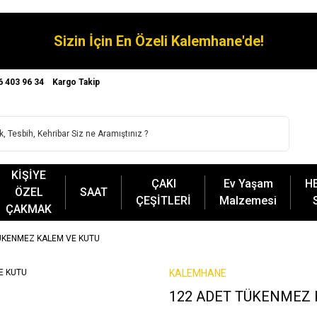
Sizin İçin En Özeli Kalemhane'de!
6 403 96 34
Kargo Takip
KİŞİYE
ÇAKI
Ev Yaşam
H
ÖZEL
SAAT
ÇEŞİTLERİ
Malzemesi
ÇAKMAK
ÜKENMEZ KALEM VE KUTU
KALEMHANE
122 ADET TÜKENMEZ 