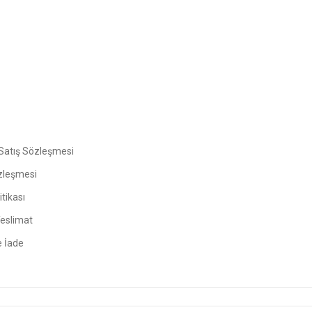
Gönder
Satış Sözleşmesi
zleşmesi
tikası
Teslimat
e İade