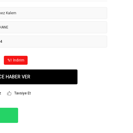
mez Kalem
HANE
24
%1 İndirim
CE HABER VER
z
Tavsiye Et