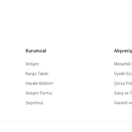
Bu ürüne benzer farklı alternatifler olmalı.
Kurumsal
Alışveriş
İletişim
Mesafeli 
Kargo Takibi
Üyelik Sö
Havale Bildirim
Çerez Poli
İletişim Formu
Satış ve 
Sepetiniz
Garanti v