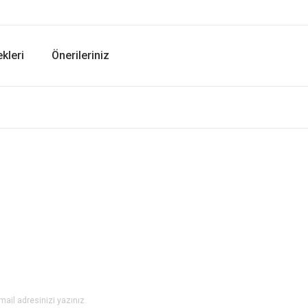
kleri
Önerileriniz
er konularda yetersiz gördüğünüz noktaları öneri formunu kullanarak tarafımıza i
Bu ürüne ilk yorumu siz yapın!
Yorum Yaz