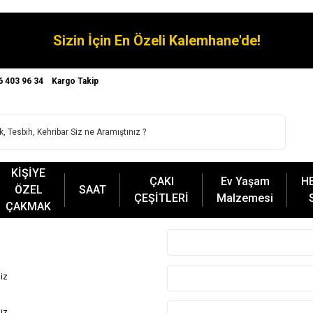
Sizin İçin En Özeli Kalemhane'de!
6 403 96 34
Kargo Takip
KİŞİYE
ÇAKI
Ev Yaşam
H
ÖZEL
SAAT
ÇEŞİTLERİ
Malzemesi
ÇAKMAK
iz
iz