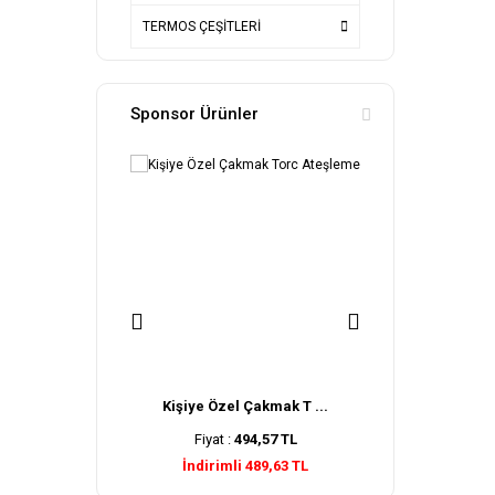
TERMOS ÇEŞİTLERİ
Sponsor Ürünler
PD-808 Çok ...
Kişiye Özel Çakmak T ...
Kişiye Özel Ç
:
299,00 TL
Fiyat :
494,57 TL
Fiyat :
485,
li 296,01 TL
İndirimli 489,63 TL
İndirimli 48