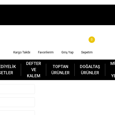
0
Kargo Takibi
Favorilerim
Giriş Yap
Sepetim
DEFTER
M
EDİYELİK
TOPTAN
DOĞALTAŞ
VE
SETLER
ÜRÜNLER
ÜRÜNLER
KALEM
Y