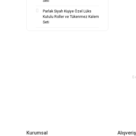
Seti
Parlak Siyah Kişiye Özel Lüks
Kutulu Roller ve Tükenmez Kalem
Seti
E-BÜLTEN ABONE OL !
Kurumsal
Alışveriş